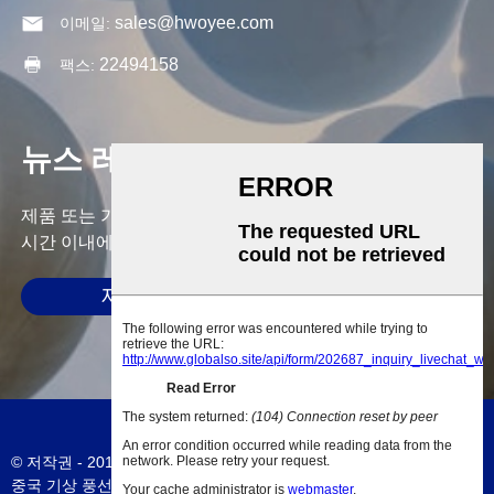
sales@hwoyee.com
이메일:
22494158
팩스:
뉴스 레터
제품 또는 가격표에 대한 문의는 이메일을 남겨주시면 24
시간 이내에 연락드리겠습니다.
제출하다
© 저작권 - 2010-2023: 판권 소유.
사이트맵
-
AMP 모바일
중국 기상 풍선
,
중국 기상 풍선
,
큰 풍선
,
Aerostar 날씨 풍선
,
600g