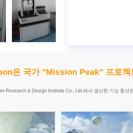
lloon은 국가 "Mission Peak" 프
ber Research & Design Institute Co., Ltd.에서 생산한 기상