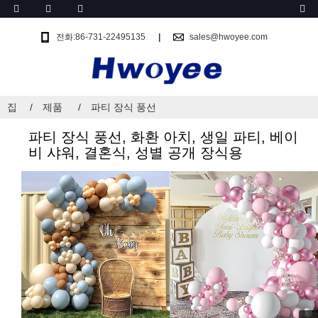
전화:86-731-22495135
sales@hwoyee.com
집
제품
파티 장식 풍선
파티 장식 풍선, 화환 아치, 생일 파티, 베이
비 샤워, 결혼식, 성별 공개 장식용